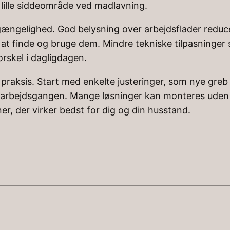
t lille siddeområde ved madlavning.
ilgængelighed. God belysning over arbejdsflader reduce
t finde og bruge dem. Mindre tekniske tilpasninger s
rskel i dagligdagen.
i praksis. Start med enkelte justeringer, som nye gre
arbejdsgangen. Mange løsninger kan monteres uden st
r, der virker bedst for dig og din husstand.