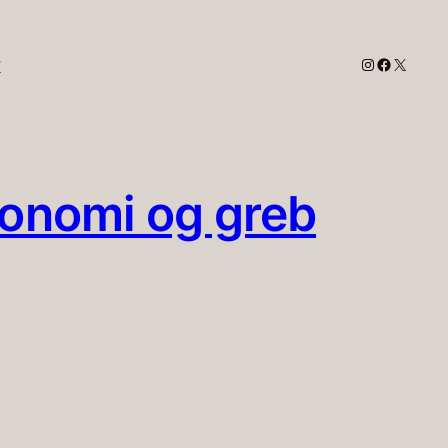
Instagram
Faceboo
X
r
gonomi og greb