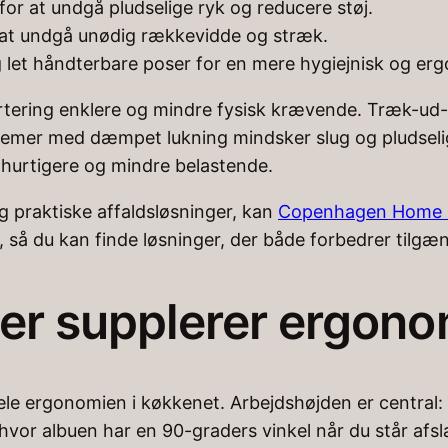
for at undgå pludselige ryk og reducere støj.
or at undgå unødig rækkevidde og stræk.
let håndterbare poser for en mere hygiejnisk og erg
ortering enklere og mindre fysisk krævende. Træk-ud-
stemer med dæmpet lukning mindsker slug og pludsel
 hurtigere og mindre belastende.
og praktiske affaldsløsninger, kan
Copenhagen Home 
ns, så du kan finde løsninger, der både forbedrer tilg
der supplerer ergono
e ergonomien i køkkenet. Arbejdshøjden er central: f
vor albuen har en 90-graders vinkel når du står afsl