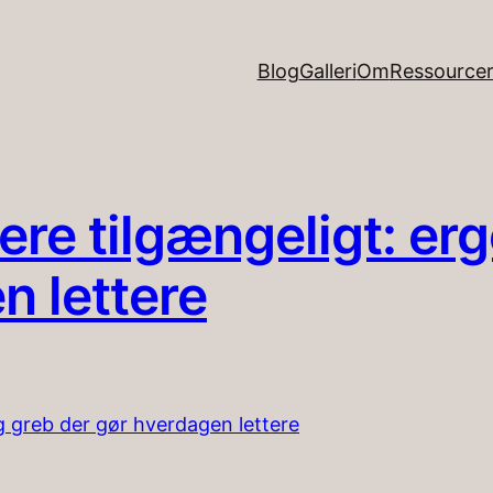
Blog
Galleri
Om
Ressource
ere tilgængeligt: er
n lettere