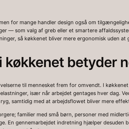
 men for mange handler design også om tilgængelighe
er — som valg af greb eller et smartere affaldssystem
øsninger, så køkkenet bliver mere ergonomisk uden at
i køkkenet betyder 
elserne til mennesket frem for omvendt. I køkkenet k
 belastninger, især når arbejdet gentages hver dag. V
yg, samtidig med at arbejdsflowet bliver mere effekt
orgere; familier med små børn, personer med midlertid
uge. En gennemarbejdet indretning hjælper desuden be