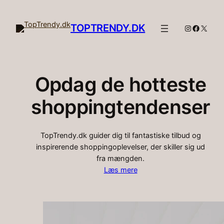
Spring
til
TOPTRENDY.DK
Instagram
Facebo
X
indhold
Opdag de hotteste
shoppingtendenser
TopTrendy.dk guider dig til fantastiske tilbud og
inspirerende shoppingoplevelser, der skiller sig ud
fra mængden.
Læs mere